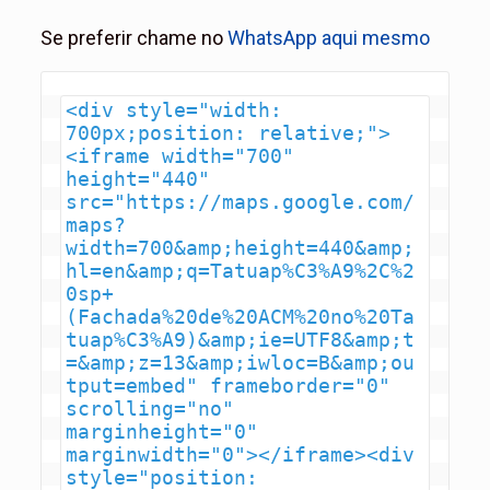
Se preferir chame no
WhatsApp aqui mesmo
<div style="width: 
700px;position: relative;">
<iframe width="700" 
height="440" 
src="https://maps.google.com/
maps?
width=700&amp;height=440&amp;
hl=en&amp;q=Tatuap%C3%A9%2C%2
0sp+
(Fachada%20de%20ACM%20no%20Ta
tuap%C3%A9)&amp;ie=UTF8&amp;t
=&amp;z=13&amp;iwloc=B&amp;ou
tput=embed" frameborder="0" 
scrolling="no" 
marginheight="0" 
marginwidth="0"></iframe><div 
style="position: 