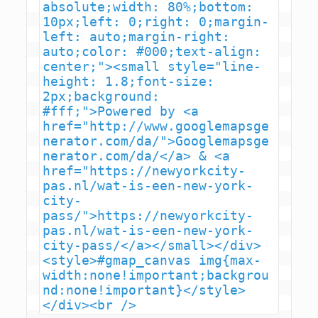
absolute;width: 80%;bottom: 
10px;left: 0;right: 0;margin-
left: auto;margin-right: 
auto;color: #000;text-align: 
center;"><small style="line-
height: 1.8;font-size: 
2px;background: 
#fff;">Powered by <a 
href="http://www.googlemapsge
nerator.com/da/">Googlemapsge
nerator.com/da/</a> & <a 
href="https://newyorkcity-
pas.nl/wat-is-een-new-york-
city-
pass/">https://newyorkcity-
pas.nl/wat-is-een-new-york-
city-pass/</a></small></div>
<style>#gmap_canvas img{max-
width:none!important;backgrou
nd:none!important}</style>
</div><br />