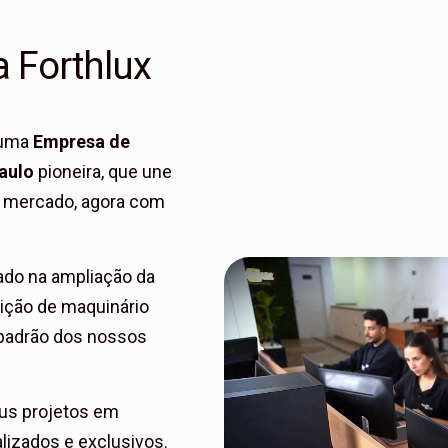
 Forthlux
 uma
Empresa de
aulo
pioneira, que une
e mercado, agora com
do na ampliação da
sição de maquinário
 padrão dos nossos
us projetos em
lizados e exclusivos.