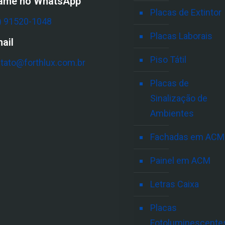
ame no WhatsApp
Placas de Extintor
) 91520-1048
Placas Laborais
ail
Piso Tátil
tato@forthlux.com.br
Placas de
Sinalização de
Ambientes
Fachadas em ACM
Painel em ACM
Letras Caixa
Placas
Fotoluminescente