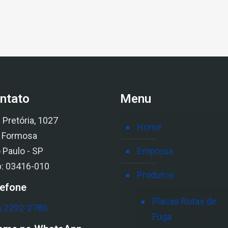
ntato
Menu
 Pretória, 1027
Home
a Formosa
 Paulo - SP
Empresa
: 03416-010
Produtos
lefone
Placas Rotas de
) 2292-2780
Fuga