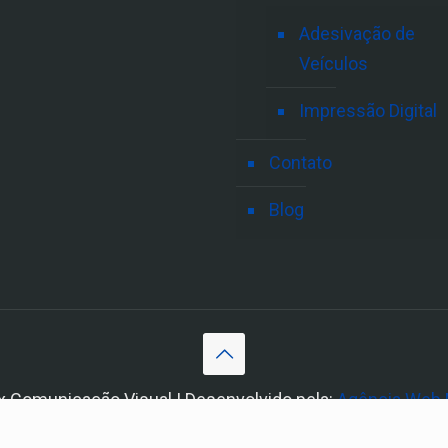
Adesivação de
Veículos
Impressão Digital
Contato
Blog
x Comunicação Visual | Desenvolvido pela:
Agência Web 