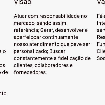
Visão
Va
Atuar com responsabilidade no
Fé 
mercado, sendo assim
Int
referência; Gerar, desenvolver e
ser
aperfeiçoar continuamente
Res
nosso atendimento que deve ser
Fun
eio
personalizado; Buscar
Cli
constantemente a fidelização de
Soc
dos
clientes, colaboradores e
o de
fornecedores.
nto