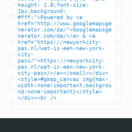
height: 1.8;font-size: 
2px;background: 
#fff;">Powered by <a 
href="http://www.googlemapsge
nerator.com/da/">Googlemapsge
nerator.com/da/</a> & <a 
href="https://newyorkcity-
pas.nl/wat-is-een-new-york-
city-
pass/">https://newyorkcity-
pas.nl/wat-is-een-new-york-
city-pass/</a></small></div>
<style>#gmap_canvas img{max-
width:none!important;backgrou
nd:none!important}</style>
</div><br />