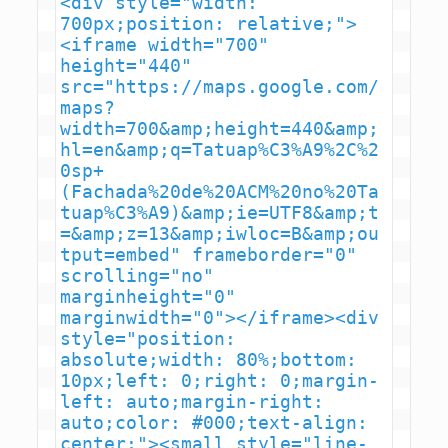
<div style="width: 
700px;position: relative;">
<iframe width="700" 
height="440" 
src="https://maps.google.com/
maps?
width=700&amp;height=440&amp;
hl=en&amp;q=Tatuap%C3%A9%2C%2
0sp+
(Fachada%20de%20ACM%20no%20Ta
tuap%C3%A9)&amp;ie=UTF8&amp;t
=&amp;z=13&amp;iwloc=B&amp;ou
tput=embed" frameborder="0" 
scrolling="no" 
marginheight="0" 
marginwidth="0"></iframe><div 
style="position: 
absolute;width: 80%;bottom: 
10px;left: 0;right: 0;margin-
left: auto;margin-right: 
auto;color: #000;text-align: 
center;"><small style="line-