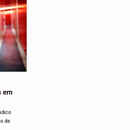
s em
ndico
os de