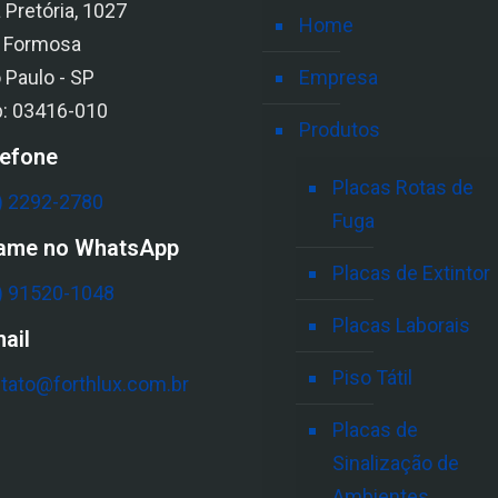
 Pretória, 1027
Home
a Formosa
 Paulo - SP
Empresa
: 03416-010
Produtos
lefone
Placas Rotas de
) 2292-2780
Fuga
ame no WhatsApp
Placas de Extintor
) 91520-1048
Placas Laborais
ail
Piso Tátil
tato@forthlux.com.br
Placas de
Sinalização de
Ambientes