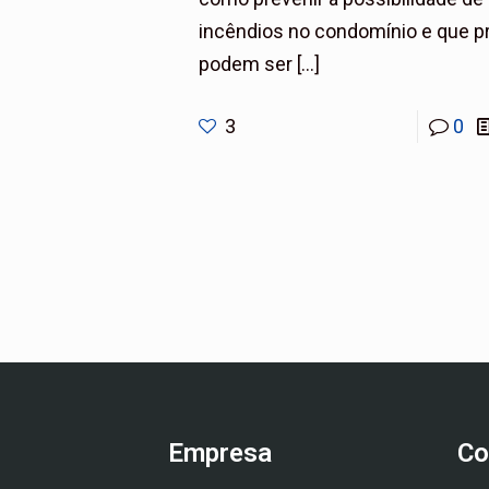
incêndios no condomínio e que pr
podem ser
[…]
3
0
Empresa
Co