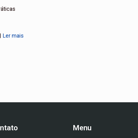
áticas
Ler mais
ntato
Menu