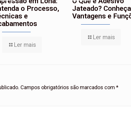
mpressão em Lona:
O Que é Adesivo
ntenda o Processo,
Jateado? Conheça
écnicas e
Vantagens e Funç
cabamentos
Ler mais
Ler mais
ublicado.
Campos obrigatórios são marcados com
*