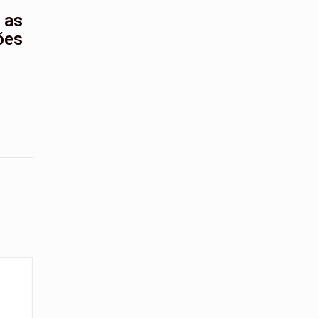
 as
ões