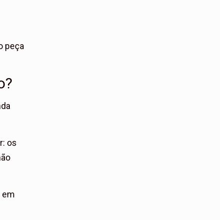
o peça
o?
nda
r: os
não
B em