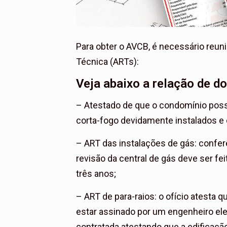
Para obter o AVCB, é necessário reu
Técnica (ARTs):
Veja abaixo a relação de 
– Atestado de que o condomínio poss
corta-fogo devidamente instalados e 
– ART das instalações de gás: confe
revisão da central de gás deve ser fe
três anos;
– ART de para-raios: o ofício atesta 
estar assinado por um engenheiro ele
contratada atestando que a edificaç