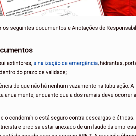
nir os seguintes documentos e Anotações de Responsabi
documentos
ui extintores,
sinalização de emergência
, hidrantes, port
dentro do prazo de validade;
rência de que não há nenhum vazamento na tubulação. A
ita anualmente, enquanto que a dos ramais deve ocorrer 
que o condomínio está seguro contra descargas elétricas.
tricista e precisa estar anexado de um laudo da empres
ão está de acordo com as normas ABNT. A medição ôhmi