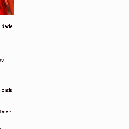
lidade
as
a cada
 Deve
a
ca