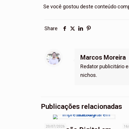
Se você gostou deste conteúdo compa
Share
Marcos Moreira
Redator publicitário
nichos.
Publicações relacionadas
20/07/2026
16