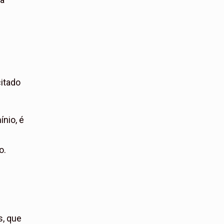
itado
nio, é
o.
s, que