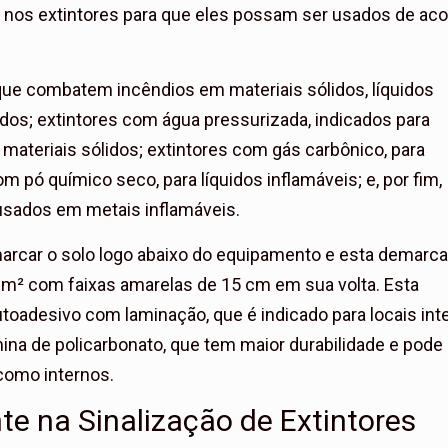
da nos extintores para que eles possam ser usados de ac
que combatem incêndios em materiais sólidos, líquidos
os; extintores com água pressurizada, indicados para
s materiais sólidos; extintores com gás carbônico, para
m pó químico seco, para líquidos inflamáveis; e, por fim,
 usados em metais inflamáveis.
rcar o solo logo abaixo do equipamento e esta demarc
m² com faixas amarelas de 15 cm em sua volta. Esta
autoadesivo com laminação, que é indicado para locais int
ina de policarbonato, que tem maior durabilidade e pode
como internos.
te na Sinalização de Extintores