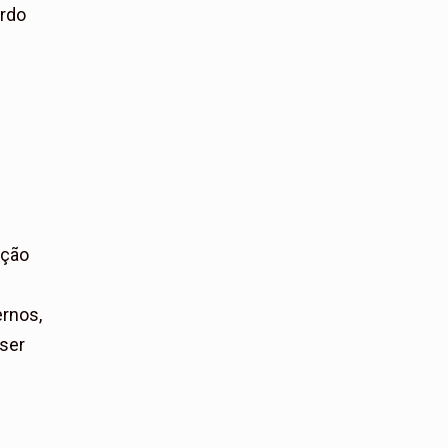
ordo
ação
ernos,
 ser