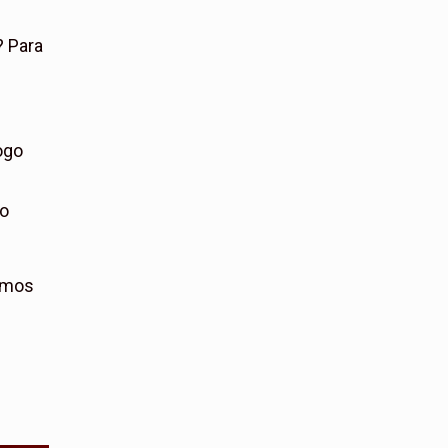
? Para
ogo
go
remos