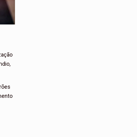
zação
ndio,
drões
mento
s