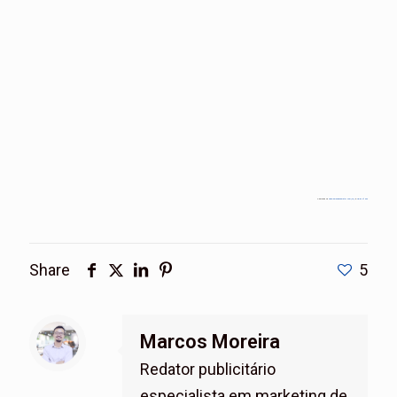
Powered by
Googlemapsgenerator.com/zh/
&
Rules of uno
Share
5
Marcos Moreira
Redator publicitário
especialista em marketing de